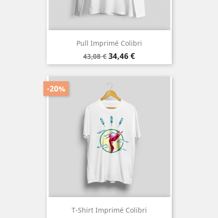
Pull Imprimé Colibri
Prix
Prix
34,46 €
43,08 €
de
base
-20%
T-Shirt Imprimé Colibri