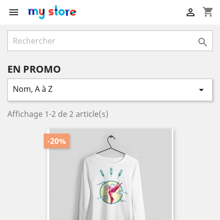
shopping_cart



EN PROMO
Nom, A à Z

Affichage 1-2 de 2 article(s)
-20%